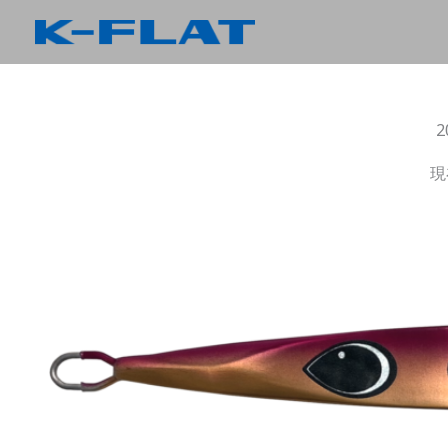
内
容
を
ス
キ
ッ
現
プ